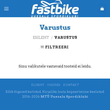
Skip
to
content
Varustus
ESILEHT
VARUSTUS
/
FILTREERI
Sinu valikutele vastavaid tooteid ei leidu.
KLUBIST
UUDISED
KONTAKT
Kõik õigused kaitstud. Kirjaliku loata kopeerimine keelatud.
2016-2026
MTÜ Uuesalu Spordiklubi